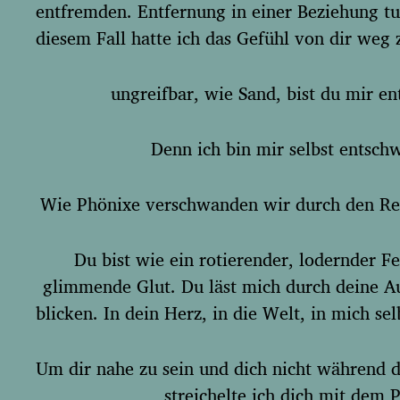
g
entfremden. Entfernung in einer Beziehung t
s
diesem Fall hatte ich das Gefühl von dir weg z
d
a
t
ungreifbar, wie Sand, bist du mir e
u
m
Denn ich bin mir selbst entsch
Wie Phönixe verschwanden wir durch den Re
Du bist wie ein rotierender, lodernder Fe
glimmende Glut. Du läst mich durch deine 
blicken. In dein Herz, in die Welt, in mich sel
Um dir nahe zu sein und dich nicht während d
streichelte ich dich mit dem P