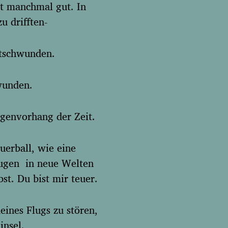
ut manchmal gut. In
u drifften-
ntschwunden.
wunden.
genvorhang der Zeit.
uerball, wie eine
Augen in neue Welten
bst. Du bist mir teuer.
eines Flugs zu stören,
insel.