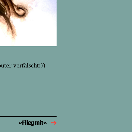
uter verfälscht:))
«Flieg mit»