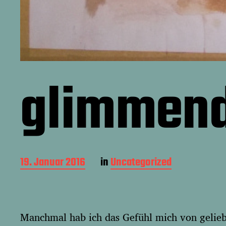
glimmend
B
19. Januar 2016
in
Uncategorized
e
i
t
r
Manchmal hab ich das Gefühl mich von gelie
a