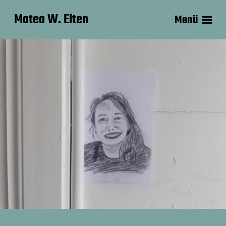
Matea W. Elten
Menü