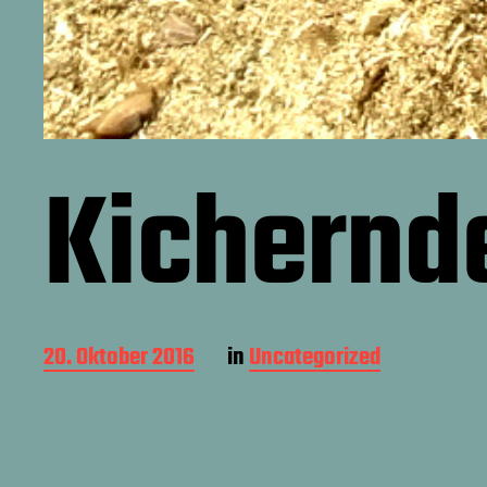
Kichernd
B
20. Oktober 2016
in
Uncategorized
e
i
t
r
a