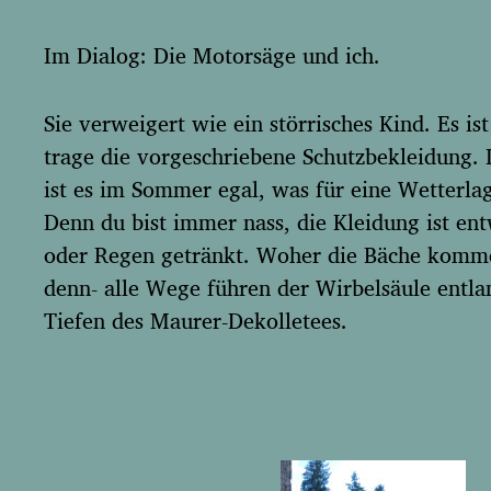
g
s
Im Dialog: Die Motorsäge und ich.
d
a
t
Sie verweigert wie ein störrisches Kind. Es 
u
trage die vorgeschriebene Schutzbekleidung. 
m
ist es im Sommer egal, was für eine Wetterlag
Denn du bist immer nass, die Kleidung ist en
oder Regen getränkt. Woher die Bäche komme
denn- alle Wege führen der Wirbelsäule entla
Tiefen des Maurer-Dekolletees.